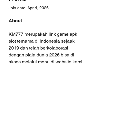
Join date: Apr 4, 2026
About
KM777 merupakah link game apk 
slot ternama di indonesia sejaak 
2019 dan telah berkolaborasi 
dengan piala dunia 2026 bisa di 
akses melalui menu di website kami.
https://km777indo.com
Subscribe Form
Submit